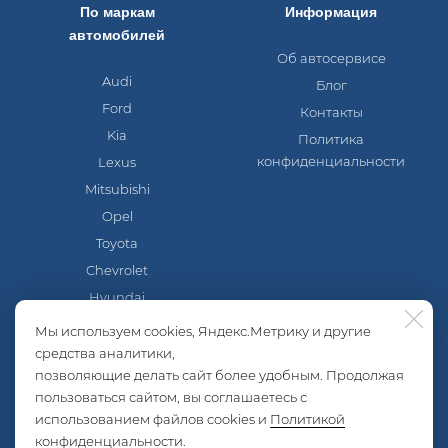
По маркам
Информация
автомобилей
Об автосервисе
Audi
Блог
Ford
Контакты
Kia
Политика
конфиденциальности
Lexus
Mitsubishi
Opel
Toyota
Chevrolet
Hyundai
Mazda
Мы используем cookies, Яндекс.Метрику и другие
Nissan
средства аналитики,
позволяющие делать сайт более удобным. Продолжая
Skoda
пользоваться сайтом, вы соглашаетесь с
Volkswagen
использованием файлов cookies и
Политикой
Lada
конфиденциальности
.