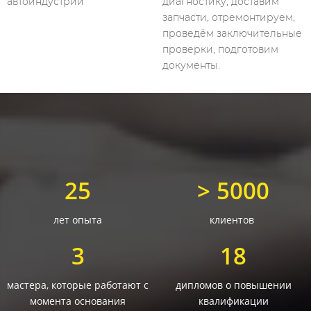
автоиндустрии
диагностику, доставим
запчасти, отремонтируем,
проведём заключительные
проверки, подготовим
документы.
25
> 5000
лет опыта
клиентов
3
18
мастера, которые работают с
дипломов о повышении
момента основания
квалификации