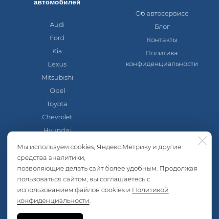
автомобилей
Об автосервисе
Audi
Блог
Ford
Контакты
Kia
Политика
конфиденциальности
Lexus
Mitsubishi
Opel
Toyota
Chevrolet
Hyundai
Mazda
Мы используем cookies, Яндекс.Метрику и другие
Nissan
средства аналитики,
позволяющие делать сайт более удобным. Продолжая
Skoda
пользоваться сайтом, вы соглашаетесь с
Volkswagen
использованием файлов cookies и
Политикой
Lada
конфиденциальности
.
ГАЗель