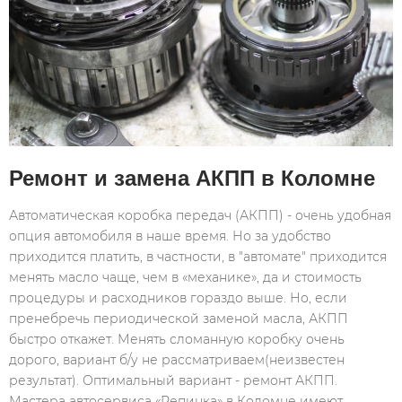
Ремонт и замена АКПП в Коломне
Автоматическая коробка передач (АКПП) - очень удобная
опция автомобиля в наше время. Но за удобство
приходится платить, в частности, в "автомате" приходится
менять масло чаще, чем в «механике», да и стоимость
процедуры и расходников гораздо выше. Но, если
пренебречь периодической заменой масла, АКПП
быстро откажет. Менять сломанную коробку очень
дорого, вариант б/у не рассматриваем(неизвестен
результат). Оптимальный вариант - ремонт АКПП.
Мастера автосервиса «Репинка» в Коломне имеют