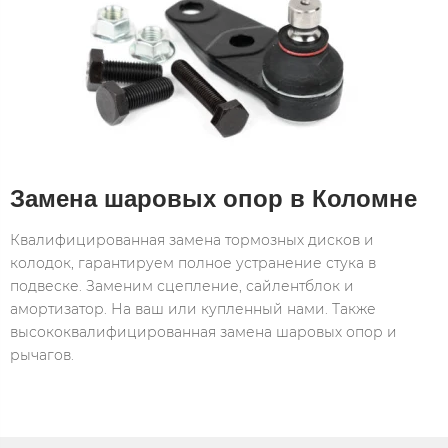
Замена шаровых опор в Коломне
Квалифицированная замена тормозных дисков и
колодок, гарантируем полное устранение стука в
подвеске. Заменим сцепление, сайлентблок и
амортизатор. На ваш или купленный нами. Также
высококвалифицированная замена шаровых опор и
рычагов.