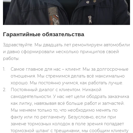
Гарантийные обязательства
Здравствуйте. Мы двадцать лет ремонтируем автомобили
и давно сформировали несколько принципов своей
работы:
Самое главное для нас – клиент. Мы за долгосрочные
отношения. Мы стремимся делать всё максимально
хорошо. Мы постоянно учимся, как работать лучше.
Постоянный диалог с клиентом. Никакой
самодеятельности. У нас нет цели ободрать заказчика
как липку, навязывая всё больше работ и запчастей.
Мы меняем только то, что необходимо менять по
факту или по регламенту. Безусловно, если при
замене тормозных колодок в поле зрения попадает
тормозной шланг с трещинами, мы сообщим клиенту