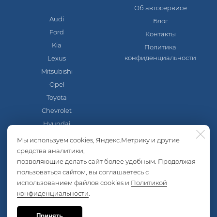
Об автосервисе
Audi
Блог
Ford
Контакты
Kia
Политика
конфиденциальности
Lexus
Mitsubishi
Opel
Toyota
Chevrolet
Hyundai
Mazda
Мы используем cookies, Яндекс.Метрику и другие
Nissan
средства аналитики,
позволяющие делать сайт более удобным. Продолжая
Skoda
пользоваться сайтом, вы соглашаетесь с
Volkswagen
использованием файлов cookies и
Политикой
Lada
конфиденциальности
.
ГАЗель
УАЗ
Принять