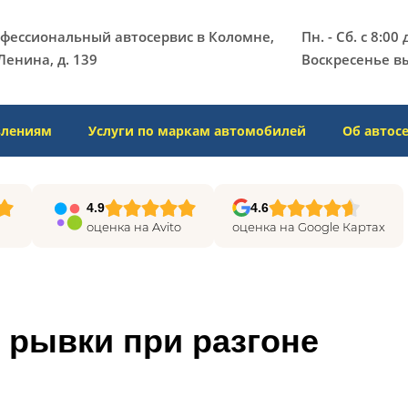
фессиональный автосервис в Коломне,
Пн. - Сб. с 8:00
Ленина, д. 139​
Воскресенье в
влениям
Услуги по маркам автомобилей
Об автос
4.9
4.6
оценка на Avito
оценка на Google Картах
 рывки при разгоне