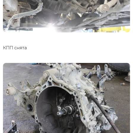
КПП снята