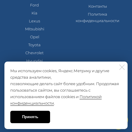
Ford
Контакты
Kia
Политика
конфиденциальности
Lexus
Mitsubishi
Opel
Toyota
Chevrolet
Hyundai
Mazda
Мы используем cookies, Яндекс.Метрику и другие
Nissan
средства аналитики,
позволяющие делать сайт более удобным. Продолжая
Skoda
пользоваться сайтом, вы соглашаетесь с
Volkswagen
использованием файлов cookies и
Политикой
Lada
конфиденциальности
.
ГАЗель
УАЗ
Принять
Задать вопрос
Прочие