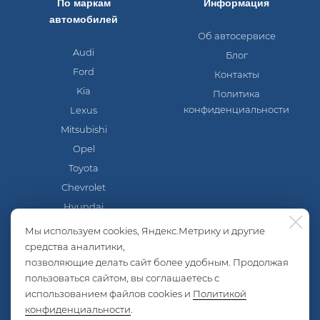
По маркам
Информация
автомобилей
Об автосервисе
Audi
Блог
Ford
Контакты
Kia
Политика
конфиденциальности
Lexus
Mitsubishi
Opel
Toyota
Chevrolet
Hyundai
Mazda
Мы используем cookies, Яндекс.Метрику и другие
Nissan
средства аналитики,
позволяющие делать сайт более удобным. Продолжая
Skoda
пользоваться сайтом, вы соглашаетесь с
Volkswagen
использованием файлов cookies и
Политикой
Lada
конфиденциальности
.