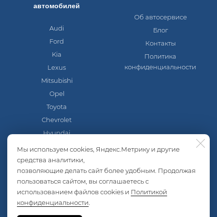
автомобилей
Об автосервисе
Audi
Блог
Ford
Контакты
Kia
Политика
конфиденциальности
Lexus
Mitsubishi
Opel
Toyota
Chevrolet
Hyundai
Mazda
Мы используем cookies, Яндекс.Метрику и другие
Nissan
средства аналитики,
позволяющие делать сайт более удобным. Продолжая
Skoda
пользоваться сайтом, вы соглашаетесь с
Volkswagen
использованием файлов cookies и
Политикой
Lada
конфиденциальности
.
ГАЗель