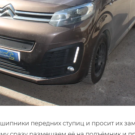
шипники передних ступиц и просит их за
ому сразу размещаем её на подъёмник и п