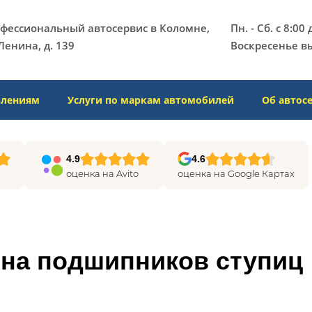
фессиональный автосервис в Коломне,
Пн. - Сб. с 8:00
Ленина, д. 139​
Воскресенье в
влениям
Услуги по маркам автомобилей
Об автос
4.9
4.6
оценка на Avito
оценка на Google Картах
ена подшипников ступиц