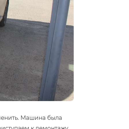
менить. Машина была
риступаем к демонтажу