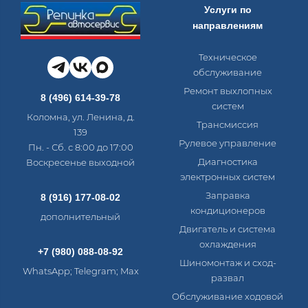
Услуги по
направлениям
Техническое
обслуживание
Ремонт выхлопных
8 (496) 614-39-78
систем
Коломна, ул. Ленина, д.
Трансмиссия
139
Рулевое управление
Пн. - Сб. с 8:00 до 17:00
Диагностика
Воскресенье выходной
электронных систем​
Заправка
8 (916) 177-08-02
кондиционеров
дополнительный
Двигатель и система
охлаждения
+7 (980) 088-08-92
Шиномонтаж и сход-
WhatsApp; Telegram; Max
развал
Обслуживание ходовой